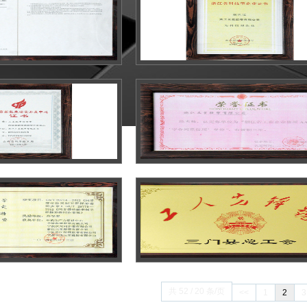
共 52 / 20 条/页
<<
1
2
3